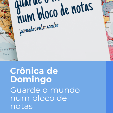
Crônica de
Domingo
Guarde o mundo
num bloco de
notas