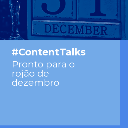
#ContentTalks
Pronto para o
rojão de
dezembro