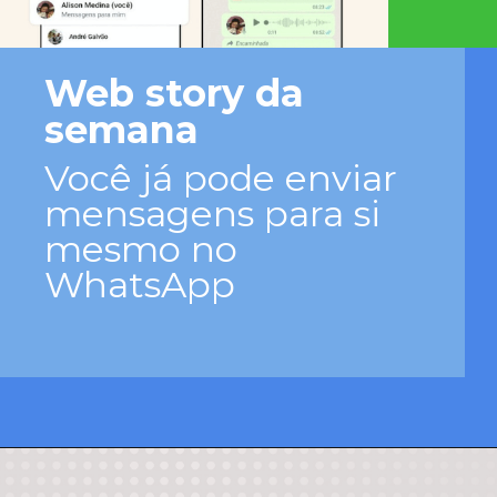
Web story da
semana
Você já pode enviar
mensagens para si
mesmo no
WhatsApp
Opening
https://josivandroavelar.com.br/voce-ja-pode-enviar-mensagens-para-si-mesmo-no-whatsapp/