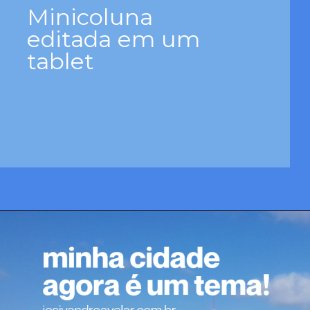
Minicoluna
editada em um
tablet
Opening
https://josivandroavelar.com.br/minicoluna-editada-em-um-tablet/