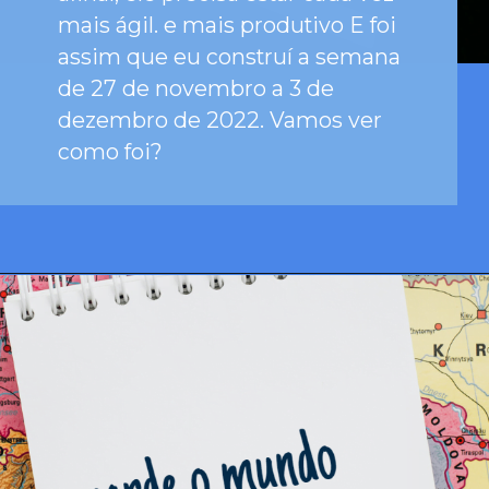
mais ágil. e mais produtivo E foi
assim que eu construí a semana
de 27 de novembro a 3 de
dezembro de 2022. Vamos ver
como foi?