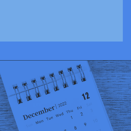
Opening
https://josivandroavelar.com.br/minha-cidade-agora-e-um-tema/