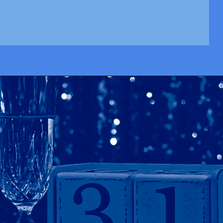
Opening
https://josivandroavelar.com.br/guarde-o-mundo-num-bloco-de-notas/