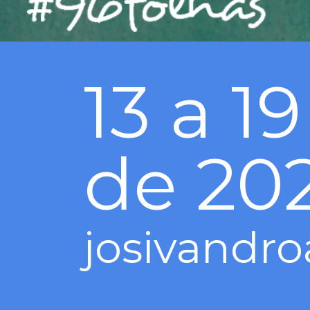
13 a 
de 20
josivandro