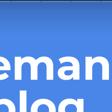
seman
blog