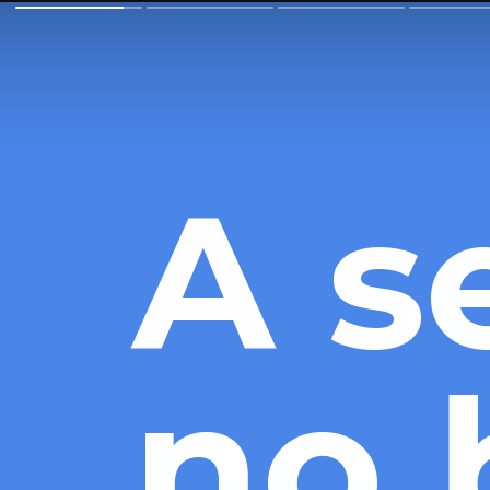
A 
no 