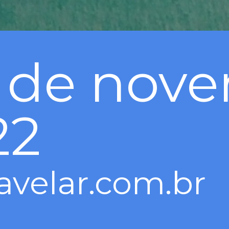
19 de nov
22
avelar.com.br