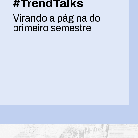
#TrendTalks
Virando a página do
primeiro semestre
Opening
https://josivandroavelar.com.br/trendtalks-virando-a-pagina-do-primeiro-semestre/