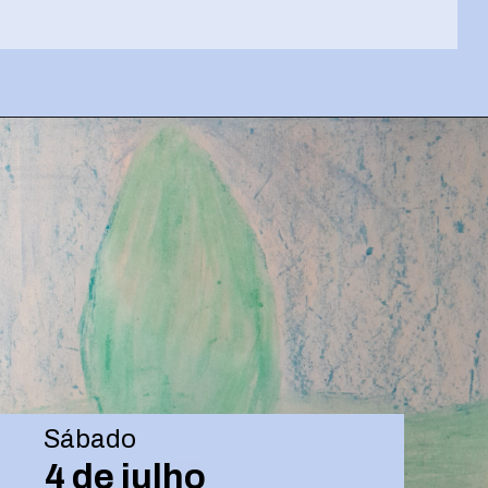
Opening
https://josivandroavelar.com.br/luneta-sonora-249-criacao-visual-em-movimento/
Sábado
4 de julho