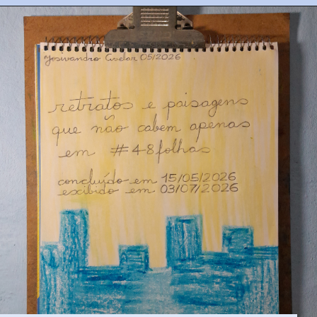
Opening
https://josivandroavelar.com.br/80folhas-caderno-1-039-ela-a-arvore/