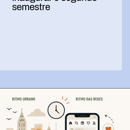
semestre
Opening
https://josivandroavelar.com.br/minicoluna-para-inaugurar-o-segundo-semestre/