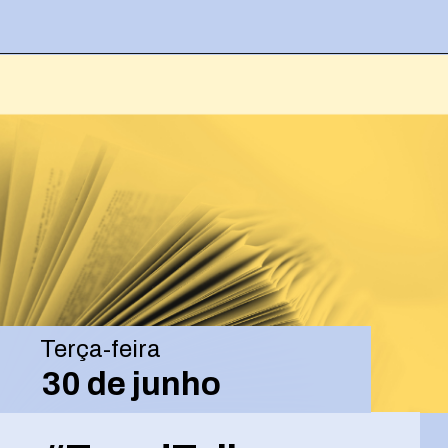
Opening
https://josivandroavelar.com.br/contenttalks-o-processo-criativo-tambem-cansa/
Terça-feira
30 de junho