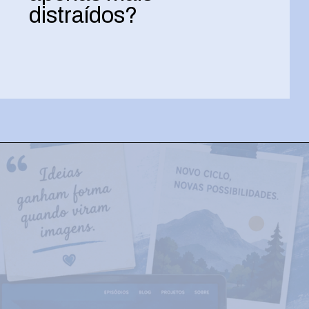
distraídos?
Opening
https://josivandroavelar.com.br/o-tempo-das-cidades-e-das-redes-estamos-vivendo-mais-rapido-ou-apenas-mais-distraidos/