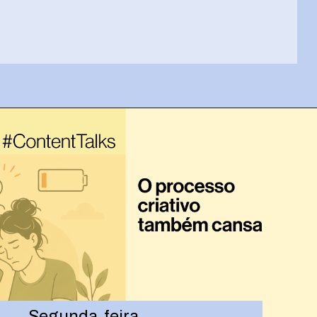
Opening
https://josivandroavelar.com.br/100-rascunhos-e-contando/
Segunda-feira