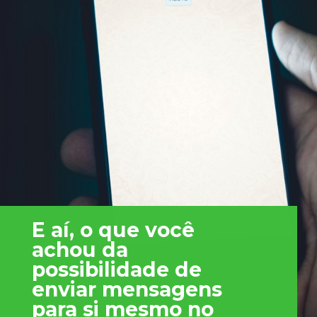
E aí, o que você
achou da
possibilidade de
enviar mensagens
para si mesmo no