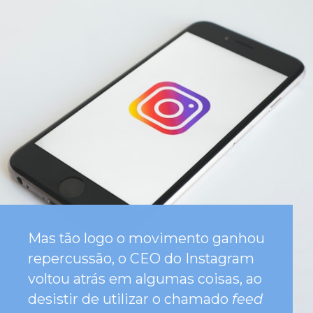
Mas tão logo o movimento ganhou
repercussão, o CEO do Instagram
voltou atrás em algumas coisas, ao
desistir de utilizar o chamado
feed