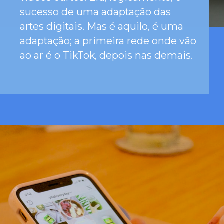
Na segunda-feira falei no
Opening
https://josivandroavelar.com.br/contenttalks-o-sucesso-dos-videos-curtos/
#ContentTalks sobre o sucesso dos
vídeos curtos. Era, logicamente, o
sucesso de uma adaptação das
artes digitais. Mas é aquilo, é uma
adaptação; a primeira rede onde vão
ao ar é o TikTok, depois nas demais.