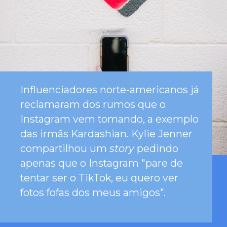
Influenciadores norte-americanos já
reclamaram dos rumos que o
Instagram vem tomando, a exemplo
das irmãs Kardashian. Kylie Jenner
compartilhou um
story
pedindo
apenas que o Instagram "pare de
tentar ser o TikTok, eu quero ver
fotos fofas dos meus amigos".