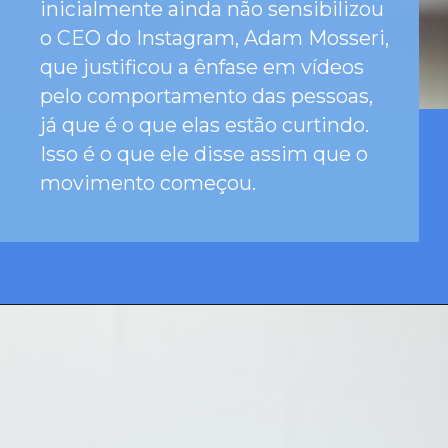
inicialmente ainda não sensibilizou
o CEO do Instagram, Adam Mosseri,
que justificou a ênfase em vídeos
pelo comportamento das pessoas,
já que é o que elas estão curtindo.
Isso é o que ele disse assim que o
movimento começou.