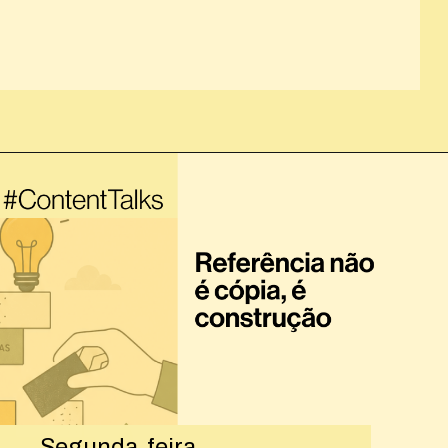
Opening
https://josivandroavelar.com.br/a-estetica-do-imperfeito/
Segunda-feira