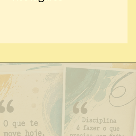
Opening
https://josivandroavelar.com.br/memoria-tempo-e-pertencimento-as-historias-que-continuam-morando-nos-lugares/