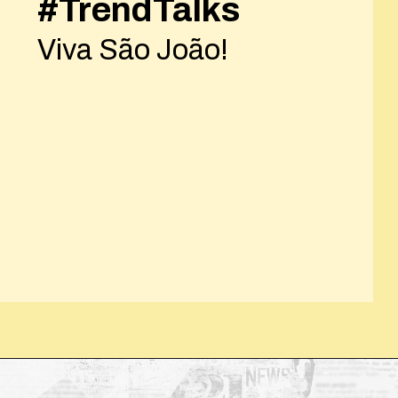
#TrendTalks
Viva São João!
Opening
https://josivandroavelar.com.br/trendtalks-viva-sao-joao/