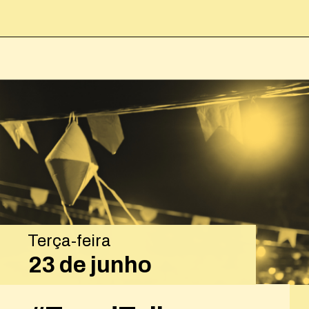
Opening
https://josivandroavelar.com.br/contenttalks-referencia-nao-e-copia-e-construcao/
Terça-feira
23 de junho