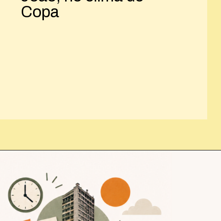
Copa
Opening
https://josivandroavelar.com.br/minicoluna-de-sao-joao-no-clima-de-copa/