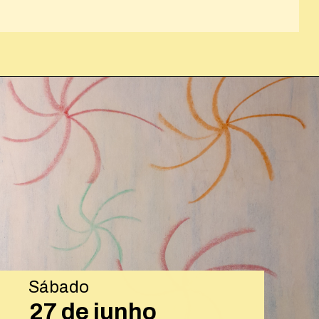
Opening
https://josivandroavelar.com.br/luneta-sonora-248-revolucoes-silenciosas/
Sábado
27 de junho