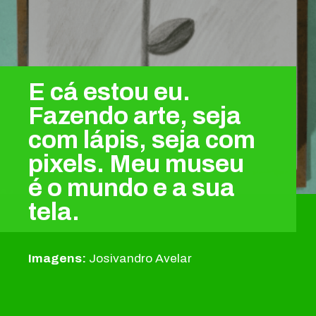
E cá estou eu.
Fazendo arte, seja
com lápis, seja com
pixels. Meu museu
é o mundo e a sua
tela.
Imagens:
Josivandro Avelar