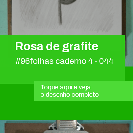
Rosa de grafite
#96folhas caderno 4 - 044
Toque aqui e veja
o desenho completo