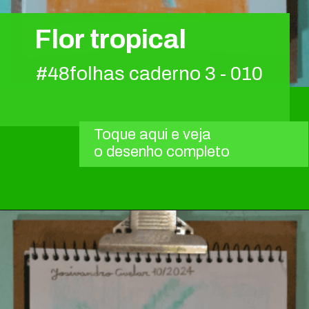
Flor tropical
#48folhas caderno 3 - 010
Toque aqui e veja
o desenho completo