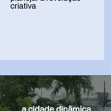
criativa
Opening
https://josivandroavelar.com.br/minicoluna-para-planejar-a-revolucao-criativa/