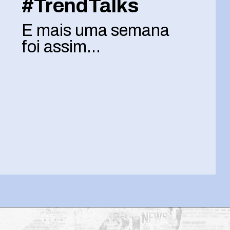
#TrendTalks
E mais uma semana
foi assim...
Opening
https://josivandroavelar.com.br/trendtalks-e-mais-uma-semana-foi-assim/