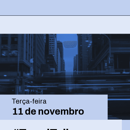
Opening
https://josivandroavelar.com.br/contenttalks-a-forca-da-constancia-criativa-por-que-a-disciplina-e-a-base-da-inspiracao/
Terça-feira
11 de novembro