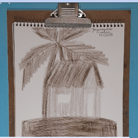
Opening
https://josivandroavelar.com.br/80folhas-caderno-1-006-a-arvore/