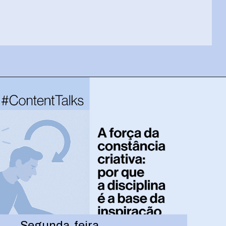
Opening
https://josivandroavelar.com.br/entre-algoritmos-e-afetos/
Segunda-feira