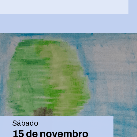
Opening
https://josivandroavelar.com.br/luneta-sonora-216-a-volta-ao-traco-a-identidade-visual-como-expressao-de-reinicio/
Sábado
15 de novembro