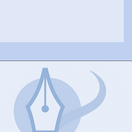
Opening
https://josivandroavelar.com.br/a-cidade-dinamica-entre-memoria-e-mudanca/