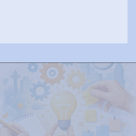
Opening
https://josivandroavelar.com.br/cidade-interior-o-urbano-que-mora-em-voce/