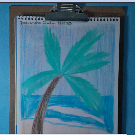
Opening
https://josivandroavelar.com.br/80folhas-caderno-1-014-flor-de-carmim/