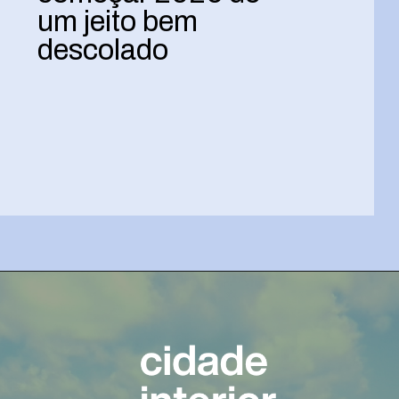
um jeito bem
descolado
Opening
https://josivandroavelar.com.br/minicoluna-para-comecar-2026-de-um-jeito-bem-descolado/