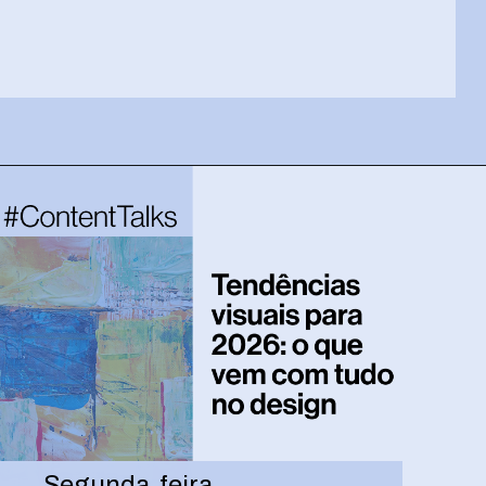
Opening
https://josivandroavelar.com.br/entre-o-sera-e-o-talvez-todo-dia-e-um-novo-passo/
Segunda-feira