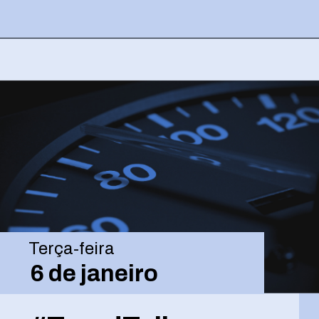
Opening
https://josivandroavelar.com.br/contenttalks-tendencias-visuais-para-2026-o-que-vem-com-tudo-no-design/
Terça-feira
6 de janeiro