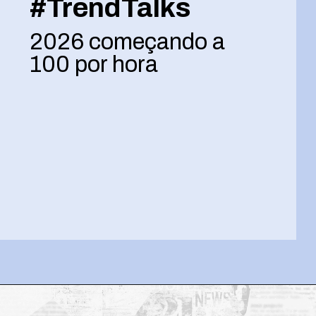
#TrendTalks
2026 começando a
100 por hora
Opening
https://josivandroavelar.com.br/trendtalks-2026-comecando-a-100-por-hora/