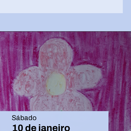
Opening
https://josivandroavelar.com.br/luneta-sonora-224-revolucao-criativa-em-curso/
Sábado
10 de janeiro