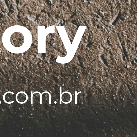
tory
r.com.br