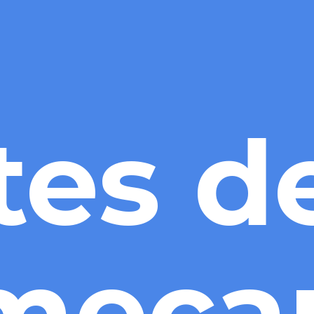
es de
eçar,