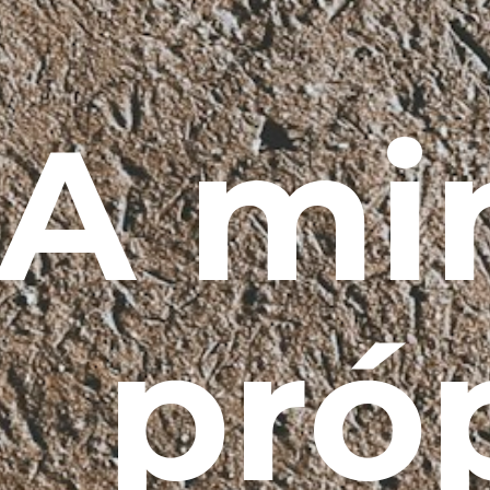
A mi
pró