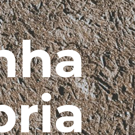
nha
pria