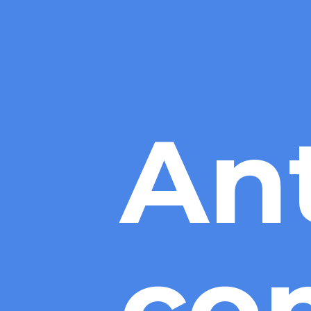
Ant
com