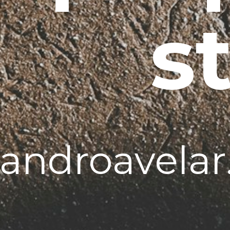
s
vandroavela