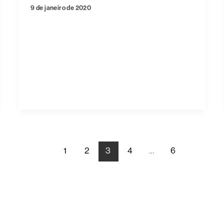
9 de janeiro de 2020
1
2
3
4
…
6