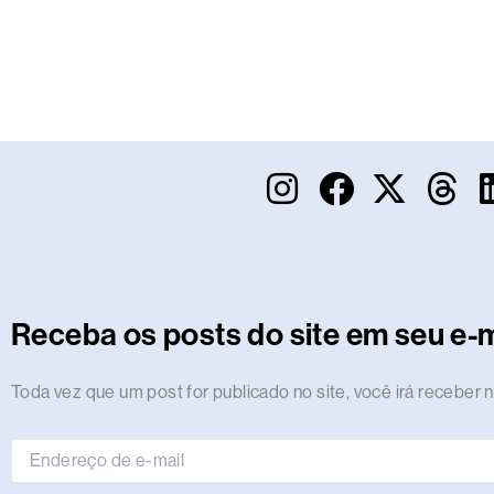
I
F
X
T
n
a
-
h
s
c
t
r
t
e
w
e
a
b
i
a
Receba os posts do site em seu e-m
g
o
t
d
r
o
t
s
Endereço
Toda vez que um post for publicado no site, você irá receber n
de
a
k
e
e-
m
r
mail