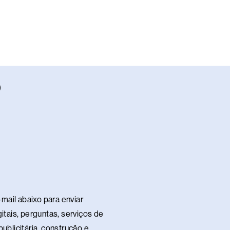
W
h
a
s
a
p
p
mail abaixo para enviar
itais, perguntas, serviços de
ublicitária, construção e